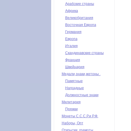
Арабские страны
Африка
Великобритания
Восточная Европа
Германия
Европа
Италия
Скандинавские страны
Франция
Швейцария
Медали,знаки,жетоны .
Памятные
Наградные
Должностные знаки
Милитария
Пряжки
Монеты С.С.С.Р.и Р.Ф.
Наборы, Опт
Открытки, грамоты,