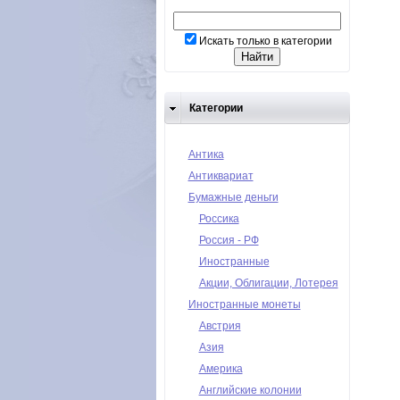
Искать только в категории
Категории
Антика
Антиквариат
Бумажные деньги
Россика
Россия - РФ
Иностранные
Акции, Облигации, Лотерея
Иностранные монеты
Австрия
Азия
Америка
Английские колонии