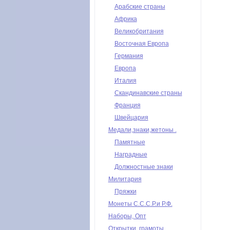
Арабские страны
Африка
Великобритания
Восточная Европа
Германия
Европа
Италия
Скандинавские страны
Франция
Швейцария
Медали,знаки,жетоны .
Памятные
Наградные
Должностные знаки
Милитария
Пряжки
Монеты С.С.С.Р.и Р.Ф.
Наборы, Опт
Открытки, грамоты,