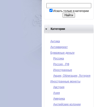
Искать только в категории
Категории
Антика
Антиквариат
Бумажные деньги
Россика
Россия - РФ
Иностранные
Акции, Облигации, Лотерея
Иностранные монеты
Австрия
Азия
Америка
Английские колонии