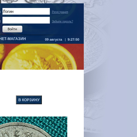
:
Регистрация
:
Забыли пароль?
НЕТ-МАГАЗИН
09 августа
|
9:27:50