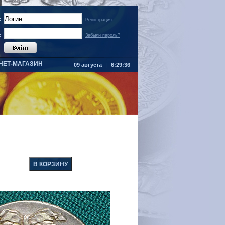
:
Регистрация
:
Забыли пароль?
НЕТ-МАГАЗИН
09 августа
|
6:29:36