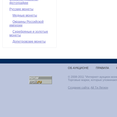
фотографии
Русские монеты
Медные монеты
Окраины Российской
империи
Серебряные и золотые
монеты
Допетровские монеты
ОБ АУКЦИОНЕ
ПРАВИЛА
© 2008-2011 "Интернет-аукцион мон
Торговые марки, которые упоминают
Создание сайта:
Ай Ти Легион