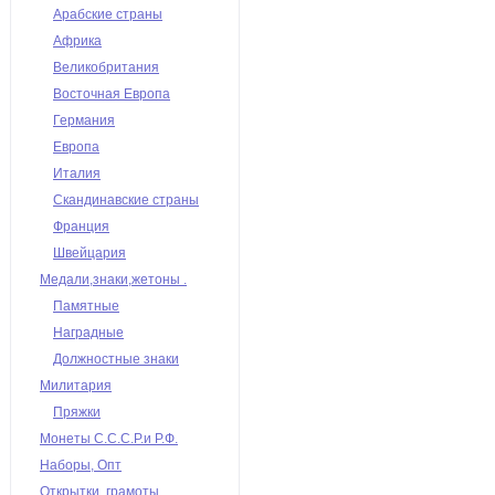
Арабские страны
Африка
Великобритания
Восточная Европа
Германия
Европа
Италия
Скандинавские страны
Франция
Швейцария
Медали,знаки,жетоны .
Памятные
Наградные
Должностные знаки
Милитария
Пряжки
Монеты С.С.С.Р.и Р.Ф.
Наборы, Опт
Открытки, грамоты,