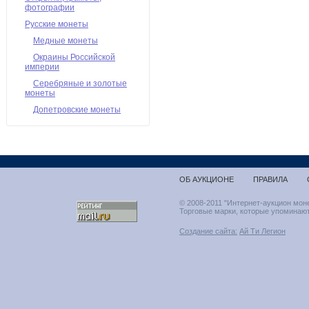
фотографии
Русские монеты
Медные монеты
Окраины Российской
империи
Серебряные и золотые
монеты
Допетровские монеты
ОБ АУКЦИОНЕ
ПРАВИЛА
© 2008-2011 "Интернет-аукцион мон
Торговые марки, которые упоминают
Создание сайта:
Ай Ти Легион