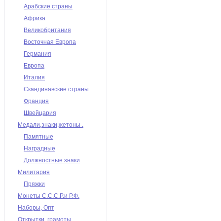
Арабские страны
Африка
Великобритания
Восточная Европа
Германия
Европа
Италия
Скандинавские страны
Франция
Швейцария
Медали,знаки,жетоны .
Памятные
Наградные
Должностные знаки
Милитария
Пряжки
Монеты С.С.С.Р.и Р.Ф.
Наборы, Опт
Открытки, грамоты,