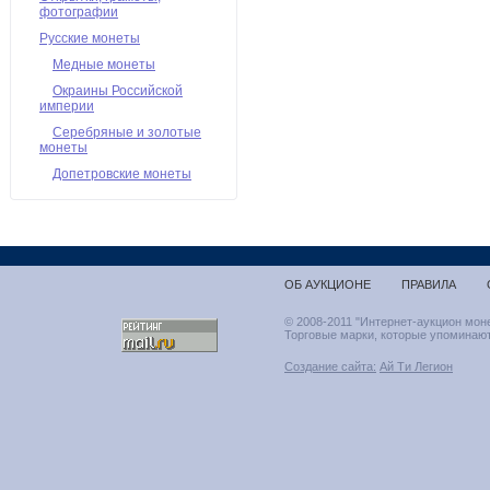
фотографии
Русские монеты
Медные монеты
Окраины Российской
империи
Серебряные и золотые
монеты
Допетровские монеты
ОБ АУКЦИОНЕ
ПРАВИЛА
© 2008-2011 "Интернет-аукцион мон
Торговые марки, которые упоминают
Создание сайта:
Ай Ти Легион