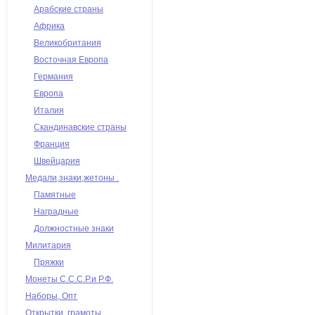
Арабские страны
Африка
Великобритания
Восточная Европа
Германия
Европа
Италия
Скандинавские страны
Франция
Швейцария
Медали,знаки,жетоны .
Памятные
Наградные
Должностные знаки
Милитария
Пряжки
Монеты С.С.С.Р.и Р.Ф.
Наборы, Опт
Открытки, грамоты,