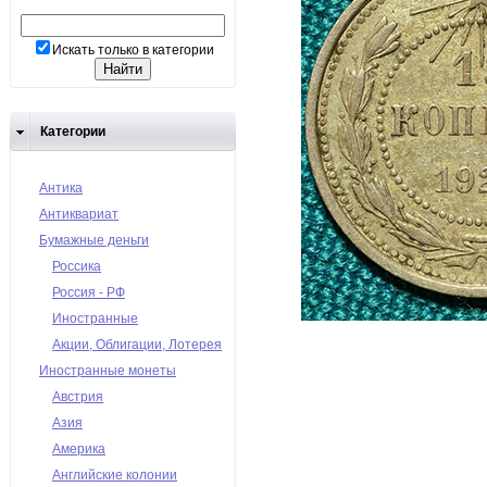
Искать только в категории
Категории
Антика
Антиквариат
Бумажные деньги
Россика
Россия - РФ
Иностранные
Акции, Облигации, Лотерея
Иностранные монеты
Австрия
Азия
Америка
Английские колонии