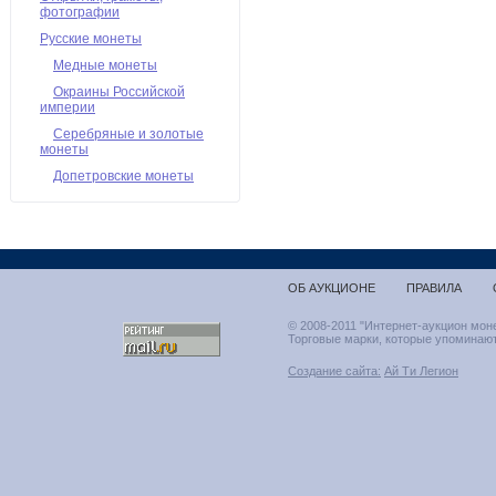
фотографии
Русские монеты
Медные монеты
Окраины Российской
империи
Серебряные и золотые
монеты
Допетровские монеты
ОБ АУКЦИОНЕ
ПРАВИЛА
© 2008-2011 "Интернет-аукцион мон
Торговые марки, которые упоминают
Создание сайта:
Ай Ти Легион