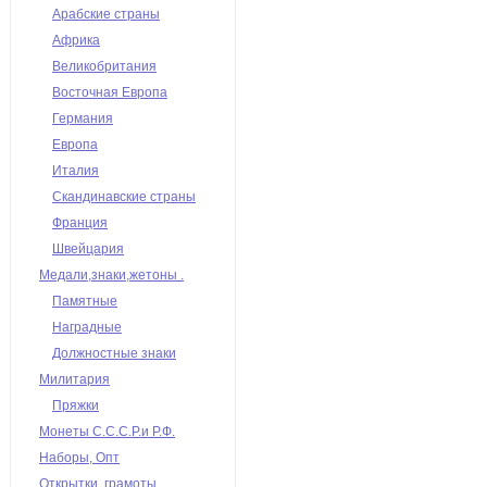
Арабские страны
Африка
Великобритания
Восточная Европа
Германия
Европа
Италия
Скандинавские страны
Франция
Швейцария
Медали,знаки,жетоны .
Памятные
Наградные
Должностные знаки
Милитария
Пряжки
Монеты С.С.С.Р.и Р.Ф.
Наборы, Опт
Открытки, грамоты,