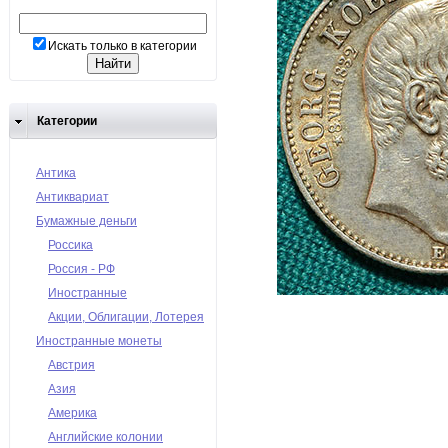
Искать только в категории
Категории
Антика
Антиквариат
Бумажные деньги
Россика
Россия - РФ
Иностранные
Акции, Облигации, Лотерея
Иностранные монеты
Австрия
Азия
Америка
Английские колонии