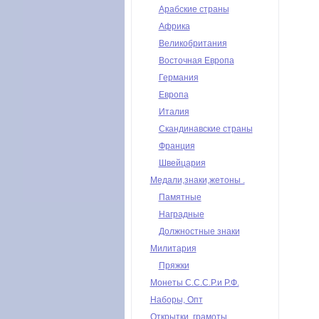
Арабские страны
Африка
Великобритания
Восточная Европа
Германия
Европа
Италия
Скандинавские страны
Франция
Швейцария
Медали,знаки,жетоны .
Памятные
Наградные
Должностные знаки
Милитария
Пряжки
Монеты С.С.С.Р.и Р.Ф.
Наборы, Опт
Открытки, грамоты,