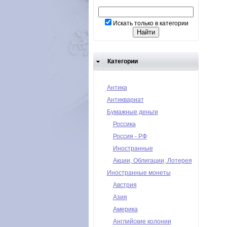
Искать только в категории
Категории
Антика
Антиквариат
Бумажные деньги
Россика
Россия - РФ
Иностранные
Акции, Облигации, Лотерея
Иностранные монеты
Австрия
Азия
Америка
Английские колонии