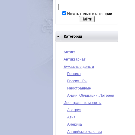
Искать только в категории
Категории
Антика
Антиквариат
Бумажные деньги
Россика
Россия - РФ
Иностранные
Акции, Облигации, Лотерея
Иностранные монеты
Австрия
Азия
Америка
Английские колонии