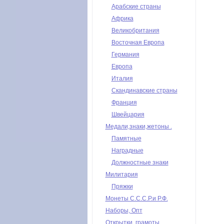
Арабские страны
Африка
Великобритания
Восточная Европа
Германия
Европа
Италия
Скандинавские страны
Франция
Швейцария
Медали,знаки,жетоны .
Памятные
Наградные
Должностные знаки
Милитария
Пряжки
Монеты С.С.С.Р.и Р.Ф.
Наборы, Опт
Открытки, грамоты,