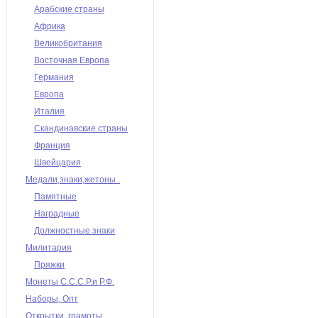
Арабские страны
Африка
Великобритания
Восточная Европа
Германия
Европа
Италия
Скандинавские страны
Франция
Швейцария
Медали,знаки,жетоны .
Памятные
Наградные
Должностные знаки
Милитария
Пряжки
Монеты С.С.С.Р.и Р.Ф.
Наборы, Опт
Открытки, грамоты,