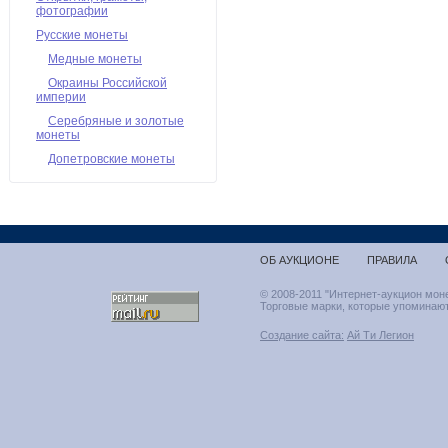
фотографии
Русские монеты
Медные монеты
Окраины Российской
империи
Серебряные и золотые
монеты
Допетровские монеты
ОБ АУКЦИОНЕ
ПРАВИЛА
© 2008-2011 "Интернет-аукцион мон
Торговые марки, которые упоминают
Создание сайта:
Ай Ти Легион