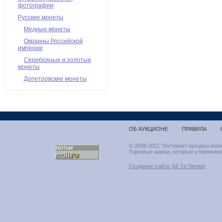
фотографии
Русские монеты
Медные монеты
Окраины Российской
империи
Серебряные и золотые
монеты
Допетровские монеты
ОБ АУКЦИОНЕ
ПРАВИЛА
© 2008-2011 "Интернет-аукцион мон
Торговые марки, которые упоминают
Создание сайта:
Ай Ти Легион