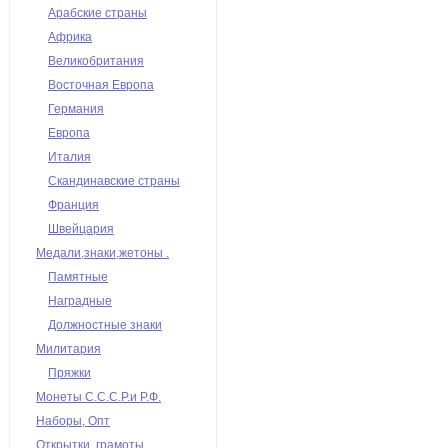
Арабские страны
Африка
Великобритания
Восточная Европа
Германия
Европа
Италия
Скандинавские страны
Франция
Швейцария
Медали,знаки,жетоны .
Памятные
Наградные
Должностные знаки
Милитария
Пряжки
Монеты С.С.С.Р.и Р.Ф.
Наборы, Опт
Открытки, грамоты,